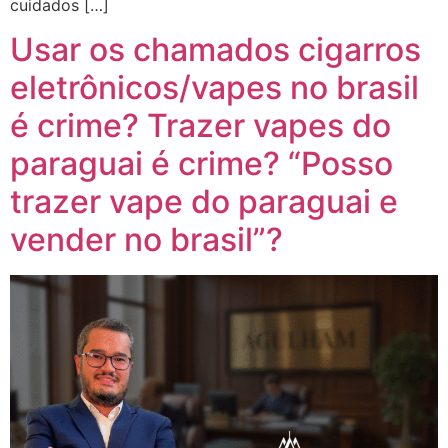
cuidados […]
Usar os chamados cigarros
eletrônicos/vapes no brasil
é crime? Trazer vapes do
paraguai é crime? “Posso
trazer vape do paraguai e
vender no brasil”?