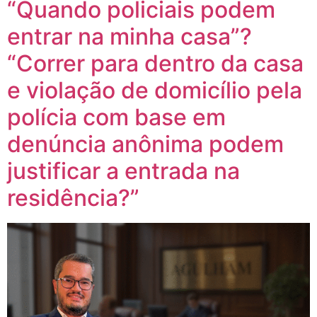
“Quando policiais podem
entrar na minha casa”?
“Correr para dentro da casa
e violação de domicílio pela
polícia com base em
denúncia anônima podem
justificar a entrada na
residência?”