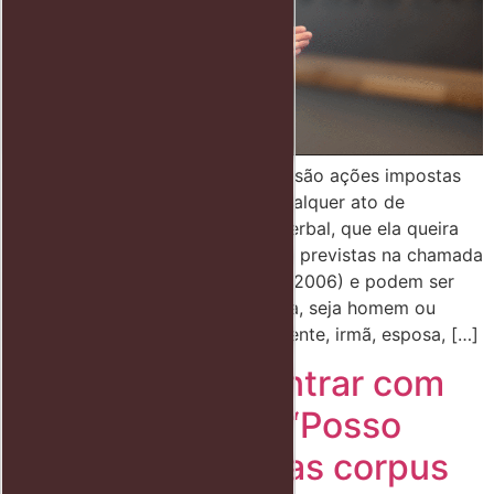
As chamadas medidas protetivas são ações impostas
contra uma pessoa para evitar qualquer ato de
violência ou agressão, física ou verbal, que ela queira
praticar contra uma mulher. Estão previstas na chamada
Lei Maria da Penha (Lei nº 11.340/2006) e podem ser
propostas contra qualquer pessoa, seja homem ou
mulher (namorada, amiga, convivente, irmã, esposa, […]
Quando posso entrar com
habeas corpus? “Posso
entrar com habeas corpus