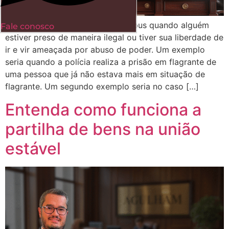
Deve-se entrar com habeas corpus quando alguém
Fale conosco
estiver preso de maneira ilegal ou tiver sua liberdade de
ir e vir ameaçada por abuso de poder. Um exemplo
seria quando a polícia realiza a prisão em flagrante de
uma pessoa que já não estava mais em situação de
flagrante. Um segundo exemplo seria no caso […]
Entenda como funciona a
partilha de bens na união
estável