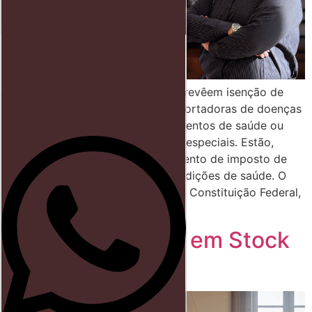
Início
Direito trabalhista
Blog
As normas do Direito Tributário prevêem isenção de
imposto de renda para pessoas portadoras de doenças
graves, que necessitam de tratamentos de saúde ou
que fazem uso de medicamentos especiais. Estão,
portanto, dispensados do pagamento de imposto de
renda os aposentados nestas condições de saúde. O
Direito Tributário, com amparo na Constituição Federal,
garante tal […]
Direito Tributário em Stock
Option