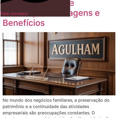
Holding Familiar e
Tributação: Vantagens e
Fale conosco
Benefícios
No mundo dos negócios familiares, a preservação do
patrimônio e a continuidade das atividades
empresariais são preocupações constantes. O