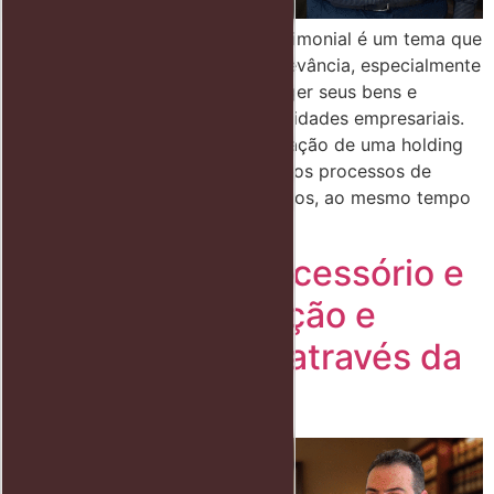
O planejamento sucessório e patrimonial é um tema que
vem ganhando cada vez mais relevância, especialmente
entre famílias que desejam proteger seus bens e
assegurar a continuidade das atividades empresariais.
Ao adotar estratégias como a criação de uma holding
patrimonial, é possível evitar longos processos de
inventário e economizar em tributos, ao mesmo tempo
em […]
Planejamento Sucessório e
Inventário: Proteção e
Eficiência Fiscal através da
Holding Familiar