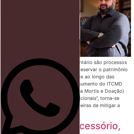
Início
Direito trabalhista
Blog
O planejamento sucessório e inventário são processos
fundamentais para quem busca preservar o patrimônio
familiar e garantir sua continuidade ao longo das
gerações. Diante da previsão de aumento do ITCMD
(Imposto sobre Transmissão Causa Mortis e Doação)
para até 20% em “padrões internacionais”, torna-se
ainda mais urgente encontrar maneiras de mitigar a
carga tributária envolvida […]
Planejamento Sucessório,