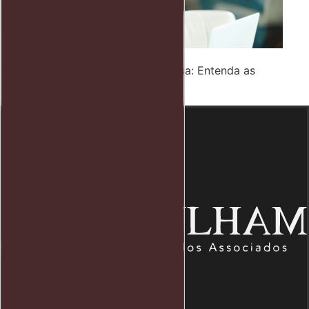
Funcionário Roubando Justa Causa: Entenda as
Implicações e Consequências