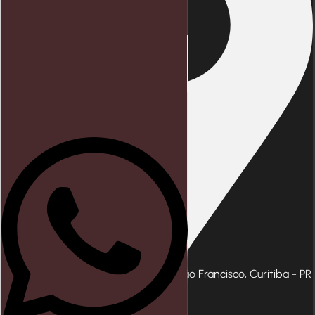
Início
Direito trabalhista
Blog
Rua Emílio de Menezes 355 - São Francisco, Curitiba - PR
Contato