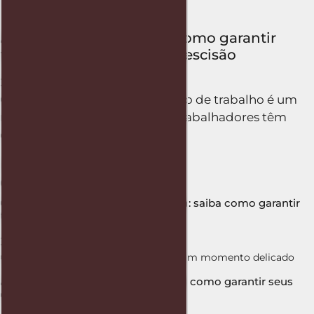
Acerto trabalhista: saiba como garantir
todos os seus direitos na rescisão
27 de outubro de 2025
O encerramento de um contrato de trabalho é um
momento delicado, e muitos trabalhadores têm
dúvidas sobre os valores a
Ler mais
Cálculo rescisão com FGTS e multa: saiba como garantir
todos os seus direitos
24 de outubro de 2025
O término do contrato de trabalho é um momento delicado
Acerto sem carteira assinada: saiba como garantir seus
direitos mesmo sem registro