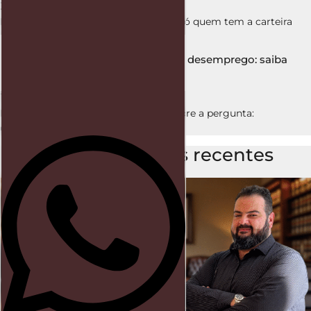
21 de outubro de 2025
Muitos trabalhadores acreditam que só quem tem a carteira
assinada
Início
Empregada doméstica tem seguro desemprego: saiba
Direito trabalhista
como garantir seu direito
Blog
19 de outubro de 2025
Muitas pessoas ainda têm dúvidas sobre a pergunta:
empregada doméstica
Conteúdos mais recentes